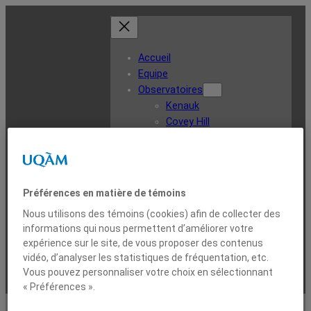
Accueil
Equipe
Observatoires
Kenauk
Covey Hill
Forêt Montmorency
CANO
Rivière Bernard
Rivière Iroquois
Forêt expérimentale Acadia
Préférences en matière de témoins
Major Lake
Nous utilisons des témoins (cookies) afin de collecter des
Instrumentation
informations qui nous permettent d’améliorer votre
Ligne du temps
expérience sur le site, de vous proposer des contenus
Données
vidéo, d’analyser les statistiques de fréquentation, etc.
Contact
Vous pouvez personnaliser votre choix en sélectionnant
« Préférences ».