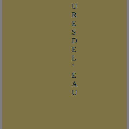
U
R
E
S
D
E
L
’
E
A
U