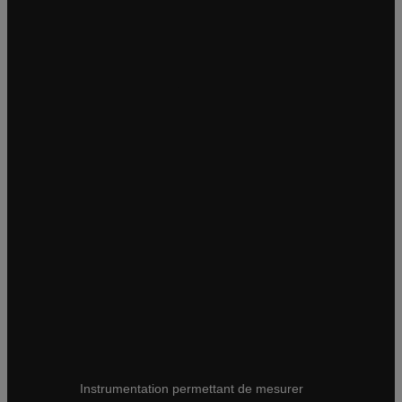
Puits d’observation
Forés en octobre 2025
4 puits d’observation ont été forés et
instrumentés à l’aide de sondes Solinst
3001 Levelogger 5 LTC
Mesures d’eau atmosphérique
Installation été 2026
Instrumentation permettant de mesurer