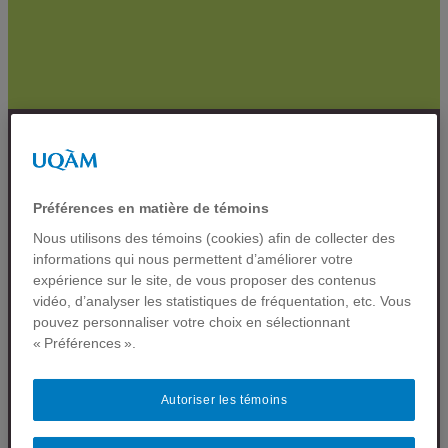
Observatoire
Kenauk
Préférences en matière de témoins
Nous utilisons des témoins (cookies) afin de collecter des
informations qui nous permettent d’améliorer votre
expérience sur le site, de vous proposer des contenus
vidéo, d’analyser les statistiques de fréquentation, etc. Vous
pouvez personnaliser votre choix en sélectionnant
Le territoire de Kenauk
« Préférences ».
est un endroit idéal pour
un observatoire naturel
en raison de sa grande
Autoriser les témoins
taille, de sa nature
sauvage ainsi que son