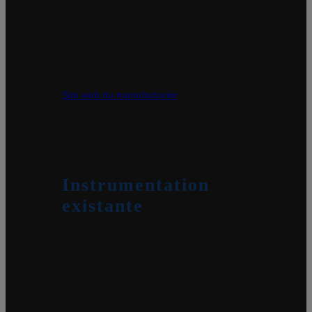
Installation été 2026
Données sur la taille et vitesse de chute
des particules (neige, pluie).
Site web du manufacturier
Instrumentation
existante