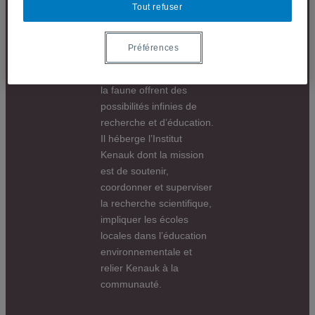
Tout refuser
caractère unique en tant
que bassin versant et
corridor faunique.
Préférences
L’abondance et la
diversité de la flore et de
la faune offrent des
possibilités infinies de
recherche et d’éducation.
Il héberge l’Institut
Kenauk dont la mission
est de soutenir,
coordonner et superviser
la recherche scientifique,
impliquer les écoles
locales dans l’éducation
environnementale et
relier Kenauk à la
communauté.