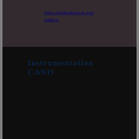
https://institutkenauk.org/
gallery/
Instrumentation
CANO
Puits d’observation