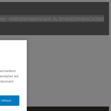
res
Instrumentation
Ligne du temps
Données
Contact
 la
permettent
analyser les
ctionnant
 refuser