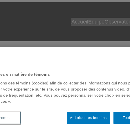
Accueil
Equipe
Observatoi
nde de détection de
ces en matière de témoins
sons des témoins (cookies) afin de collecter des informations qui nous 
r votre expérience sur le site, de vous proposer des contenus vidéo, d’
glace
es de fréquentation, etc. Vous pouvez personnaliser votre choix en séle
nces ».
érences
Autoriser les témoins
Tout