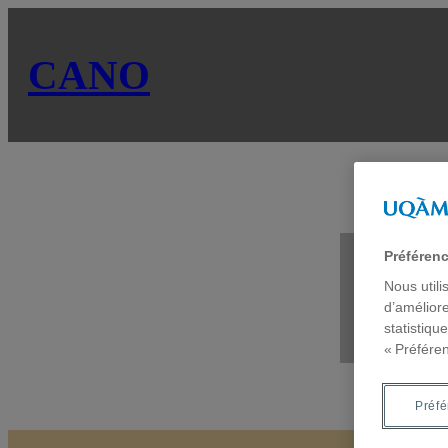
CANO
So
Préféren
Nous utili
d’améliore
statistiqu
« Préfére
Préf