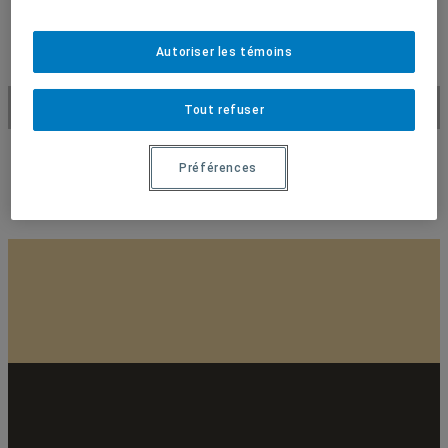
Autoriser les témoins
Disdromètre
Tout refuser
Préférences