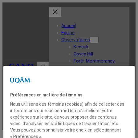
Accueil
Equipe
Observatoires
Kenauk
Covey Hill
Forêt Montmorency
CANO
Rivière Bernard
Rivière Iroquois
Forêt expérimentale Acadia
Major Lake
Préférences en matière de témoins
Instrumentation
Ligne du temps
Nous utilisons des témoins (cookies) afin de collecter des
Données
informations qui nous permettent d’améliorer votre
expérience sur le site, de vous proposer des contenus
Contact
vidéo, d’analyser les statistiques de fréquentation, etc.
Vous pouvez personnaliser votre choix en sélectionnant
« Préférences ».