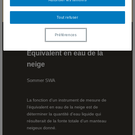
Autoriser les témoins
Tout refuser
Préférences
Equivalent en eau de la
neige
Sommer SWA
La fonction d’un instrument de mesure de
l’équivalent en eau de la neige est de
déterminer la quantité d’eau liquide qui
résulterait de la fonte totale d’un manteau
neigeux donné.