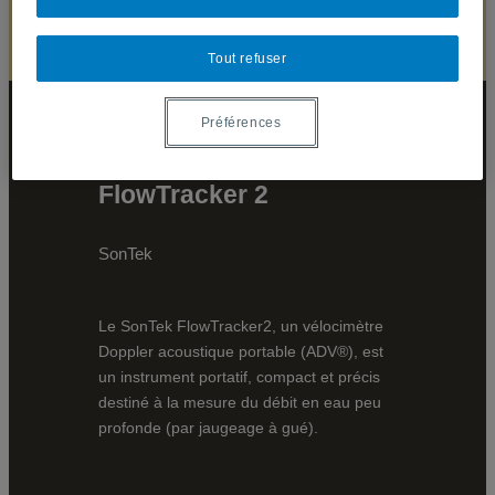
Tout refuser
Préférences
FlowTracker 2
SonTek
Le SonTek FlowTracker2, un vélocimètre
Doppler acoustique portable (ADV®), est
un instrument portatif, compact et précis
destiné à la mesure du débit en eau peu
profonde (par jaugeage à gué).