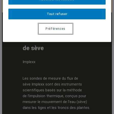
Tout refuser
Préférences
Sonde de mesure du flux
de sève
Implexx
Les sondes de mesure du flux de
sève Implexx sont des instruments
scientifiques basés sur la méthode
de l’impulsion thermique, conçus pour
mesurer le mouvement de l’eau (sève)
dans les tiges et les troncs des plantes.