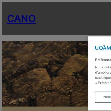
CANO
Préféren
Nous utili
Ra
d’améliore
statistiqu
« Préfére
Préf