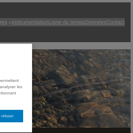
res
Instrumentation
Ligne du temps
Données
Contact
permettent
ale
analyser les
ctionnant
 refuser