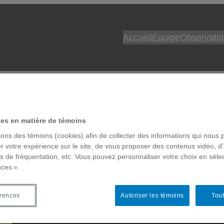
Accueil
Equipe
Observatoi
ces en matière de témoins
sons des témoins (cookies) afin de collecter des informations qui nous 
dar à visée vertic
r votre expérience sur le site, de vous proposer des contenus vidéo, d’
es de fréquentation, etc. Vous pouvez personnaliser votre choix en séle
nces ».
érences
Autoriser les témoins
Tout