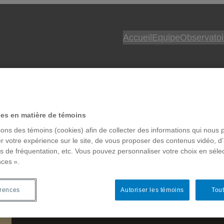
Accueil
Equipe
Observatoi
ces en matière de témoins
nde de température
sons des témoins (cookies) afin de collecter des informations qui nous 
r votre expérience sur le site, de vous proposer des contenus vidéo, d’
es de fréquentation, etc. Vous pouvez personnaliser votre choix en séle
humidité relative
nces ».
érences
Autoriser les témoins
Tout