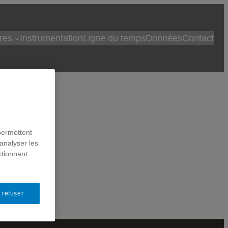
res
Instrumentation
Ligne du temps
Données
Contact
 et
permettent
analyser les
ctionnant
 refuser