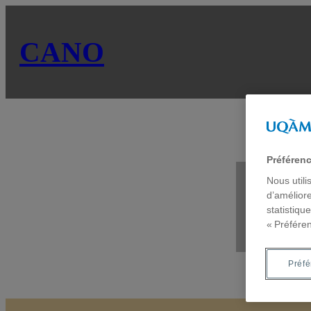
CANO
Préféren
So
Nous utili
d’améliore
statistiqu
« Préfére
Préf