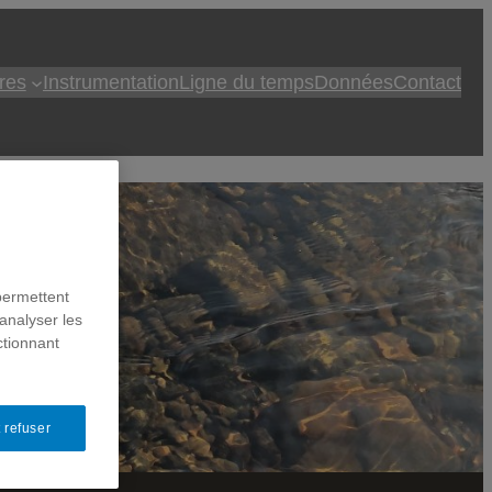
res
Instrumentation
Ligne du temps
Données
Contact
permettent
analyser les
ctionnant
 refuser