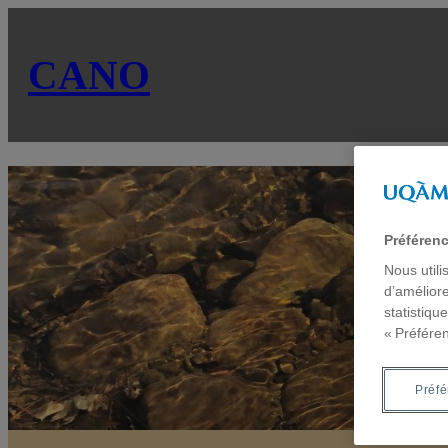
CANO
Préféren
Nous utili
d’améliore
statistiqu
« Préfére
Préf